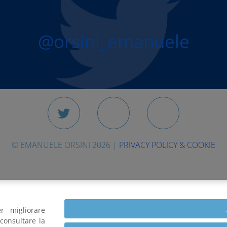
@orsini_emanuele
© EMANUELE ORSINI 2026 |
PRIVACY POLICY & COOKIE
r migliorare
consultare la