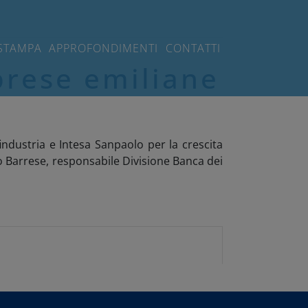
STAMPA
APPROFONDIMENTI
CONTATTI
mprese emiliane
ndustria e Intesa Sanpaolo per la crescita
no Barrese, responsabile Divisione Banca dei