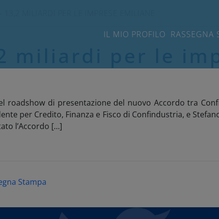
- 13,2 MILIARDI PER LE IMPRESE EMILIANE
IL MIO PROFILO
RASSEGNA 
2 miliardi per le i
del roadshow di presentazione del nuovo Accordo tra Confi
ente per Credito, Finanza e Fisco di Confindustria, e Stefa
ato l’Accordo […]
egna Stampa