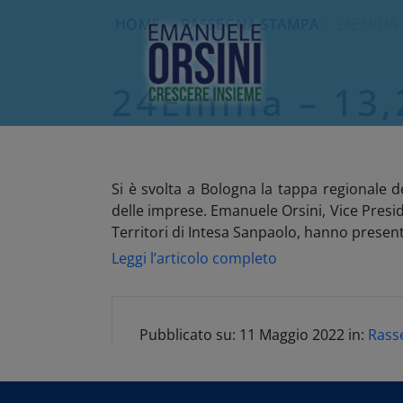
HOME
/
RASSEGNA STAMPA
24EMILIA 
24Emilia – 13,
Si è svolta a Bologna la tappa regionale 
delle imprese. Emanuele Orsini, Vice Presid
Territori di Intesa Sanpaolo, hanno present
Leggi l’articolo completo
Pubblicato su:
11 Maggio 2022
in:
Rass