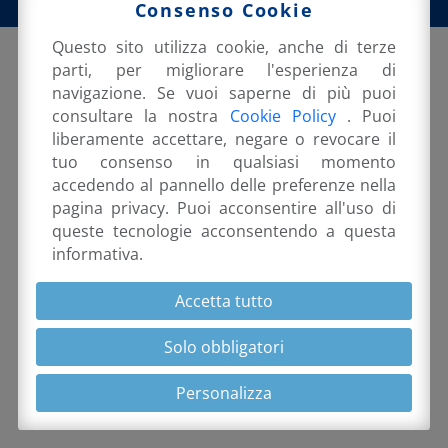
Consenso Cookie
Questo sito utilizza cookie, anche di terze
parti, per migliorare l'esperienza di
navigazione. Se vuoi saperne di più puoi
consultare la nostra
Cookie Policy
. Puoi
© EMANUELE ORSINI 2026 |
PRIVACY POLICY &
liberamente accettare, negare o revocare il
tuo consenso in qualsiasi momento
COOKIE
accedendo al pannello delle preferenze nella
pagina privacy. Puoi acconsentire all'uso di
queste tecnologie acconsentendo a questa
informativa.
Accetta tutto
Solo obbligatori
Personalizza