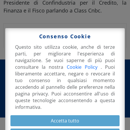
Presidente di Confindustria per il Credito, la
Finanza e il Fisco parlando a Class Cnbc.
Pubblicato su:
14 Aprile 2022
in:
Rassegna
Consenso Cookie
Stampa
Questo sito utilizza cookie, anche di terze
parti, per migliorare l'esperienza di
navigazione. Se vuoi saperne di più puoi
consultare la nostra
Cookie Policy
. Puoi
liberamente accettare, negare o revocare il
tuo consenso in qualsiasi momento
@orsini_emanuele
accedendo al pannello delle preferenze nella
pagina privacy. Puoi acconsentire all'uso di
queste tecnologie acconsentendo a questa
informativa.
Accetta tutto