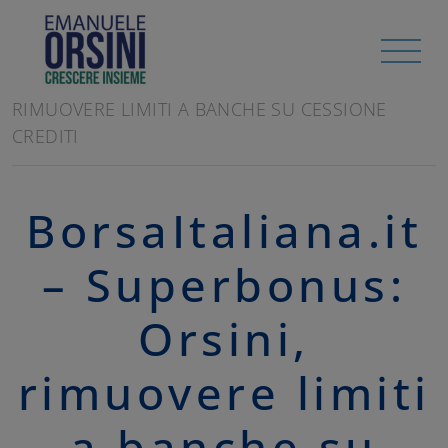
HOME
/
RASSEGNA STAMPA
BORSAITALIANA.IT - SUPERBONUS: ORSINI,
RIMUOVERE LIMITI A BANCHE SU CESSIONE
CREDITI
BorsaItaliana.it
– Superbonus:
Orsini,
rimuovere limiti
a banche su