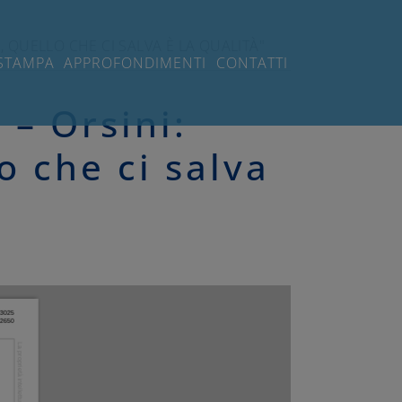
I, QUELLO CHE CI SALVA È LA QUALITÀ"
STAMPA
APPROFONDIMENTI
CONTATTI
 – Orsini:
lo che ci salva