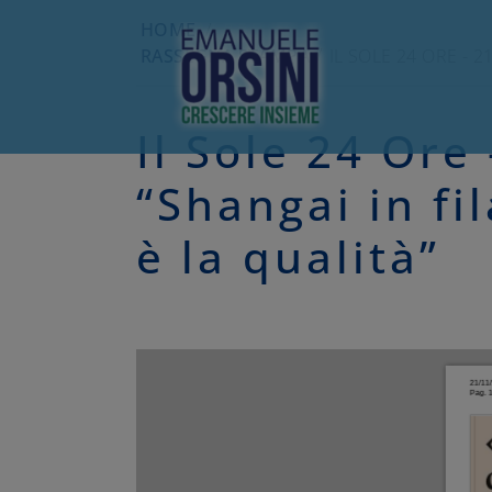
HOME
/
RASSEGNA STAMPA
IL SOLE 24 ORE - 
Il Sole 24 Ore
“Shangai in fil
è la qualità”