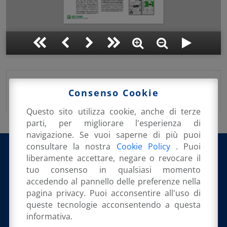
Pubblicato su:
22 Settembre 2020
in:
Consenso Cookie
Rassegna Stampa
Questo sito utilizza cookie, anche di terze
parti, per migliorare l'esperienza di
navigazione. Se vuoi saperne di più puoi
consultare la nostra
Cookie Policy
. Puoi
liberamente accettare, negare o revocare il
tuo consenso in qualsiasi momento
@orsini_emanuele
accedendo al pannello delle preferenze nella
pagina privacy. Puoi acconsentire all'uso di
queste tecnologie acconsentendo a questa
informativa.