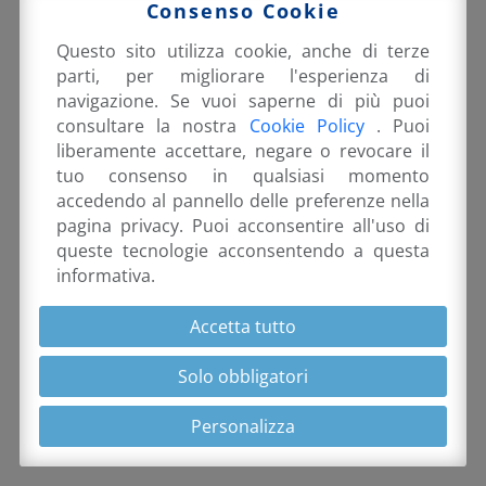
Consenso Cookie
Questo sito utilizza cookie, anche di terze
parti, per migliorare l'esperienza di
navigazione. Se vuoi saperne di più puoi
© EMANUELE ORSINI 2026 |
PRIVACY POLICY &
consultare la nostra
Cookie Policy
. Puoi
liberamente accettare, negare o revocare il
COOKIE
tuo consenso in qualsiasi momento
accedendo al pannello delle preferenze nella
pagina privacy. Puoi acconsentire all'uso di
queste tecnologie acconsentendo a questa
informativa.
Accetta tutto
Solo obbligatori
Personalizza