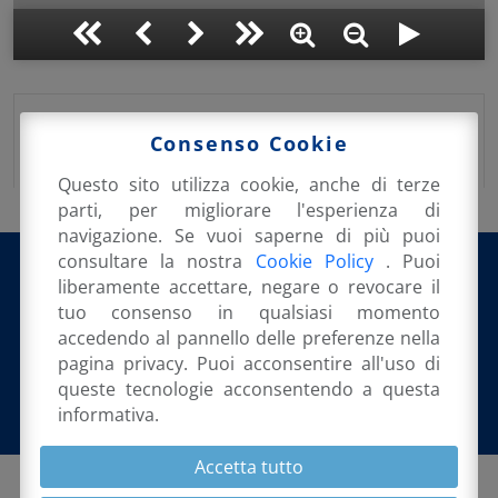
Pubblicato su:
13 Febbraio 2021
in:
Consenso Cookie
Rassegna Stampa
Questo sito utilizza cookie, anche di terze
parti, per migliorare l'esperienza di
navigazione. Se vuoi saperne di più puoi
consultare la nostra
Cookie Policy
. Puoi
liberamente accettare, negare o revocare il
tuo consenso in qualsiasi momento
@orsini_emanuele
accedendo al pannello delle preferenze nella
pagina privacy. Puoi acconsentire all'uso di
queste tecnologie acconsentendo a questa
informativa.
Accetta tutto