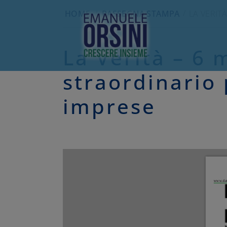
HOME
/
RASSEGNA STAMPA
LA VERIT
La Verità – 6 
straordinario 
imprese