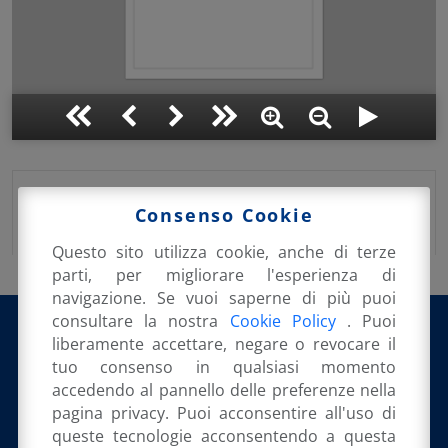
Pubblicato su:
22 Febbraio 2018
in:
Consenso Cookie
Rassegna Stampa
Questo sito utilizza cookie, anche di terze
parti, per migliorare l'esperienza di
navigazione. Se vuoi saperne di più puoi
consultare la nostra
Cookie Policy
. Puoi
liberamente accettare, negare o revocare il
tuo consenso in qualsiasi momento
@orsini_emanuele
accedendo al pannello delle preferenze nella
pagina privacy. Puoi acconsentire all'uso di
queste tecnologie acconsentendo a questa