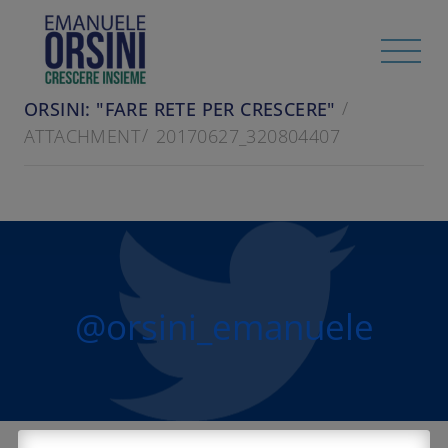
HOME
/
RASSEGNA STAMPA
PAMBIANCO DESIGN - 27 APRILE 2017 -
ORSINI: "FARE RETE PER CRESCERE"
ATTACHMENT
20170627_320804407
@orsini_emanuele