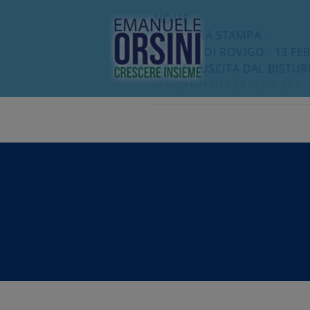
HOME
/
RASSEGNA STAMPA
LA VOCE DI ROVIGO - 13 FE
SEMBRA USCITA DAL BISTUR
ATTACHMENT
LA VOCE DI R