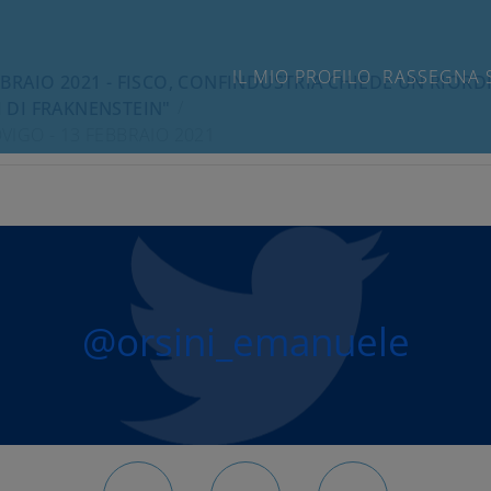
IL MIO PROFILO
RASSEGNA 
BBRAIO 2021 - FISCO, CONFINDUSTRIA CHIEDE UN RIORD
I DI FRAKNENSTEIN"
OVIGO - 13 FEBBRAIO 2021
@orsini_emanuele